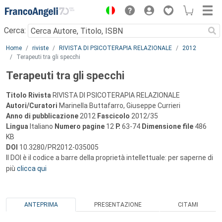
Menu
Cerca:
Main content
Home
riviste
RIVISTA DI PSICOTERAPIA RELAZIONALE
2012
Terapeuti tra gli specchi
Terapeuti tra gli specchi
Titolo Rivista
RIVISTA DI PSICOTERAPIA RELAZIONALE
Autori/Curatori
Marinella Buttafarro, Giuseppe Currieri
Anno di pubblicazione
2012
Fascicolo
2012/35
Lingua
Italiano
Numero pagine
12
P.
63-74
Dimensione file
486
KB
DOI
10.3280/PR2012-035005
Il DOI è il codice a barre della proprietà intellettuale: per saperne di
più
clicca qui
ANTEPRIMA
PRESENTAZIONE
CITAMI