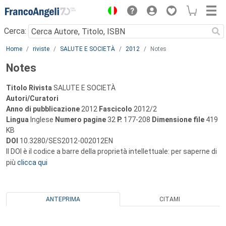
Menu
Cerca:
Main content
Home
riviste
SALUTE E SOCIETÀ
2012
Notes
Notes
Titolo Rivista
SALUTE E SOCIETÀ
Autori/Curatori
Anno di pubblicazione
2012
Fascicolo
2012/2
Lingua
Inglese
Numero pagine
32
P.
177-208
Dimensione file
419
KB
DOI
10.3280/SES2012-002012EN
Il DOI è il codice a barre della proprietà intellettuale: per saperne di
più
clicca qui
ANTEPRIMA
CITAMI