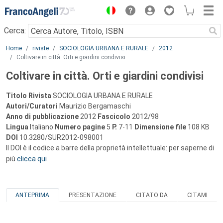
Menu
Cerca:
Main content
Home
riviste
SOCIOLOGIA URBANA E RURALE
2012
Coltivare in città. Orti e giardini condivisi
Coltivare in città. Orti e giardini condivisi
Titolo Rivista
SOCIOLOGIA URBANA E RURALE
Autori/Curatori
Maurizio Bergamaschi
Anno di pubblicazione
2012
Fascicolo
2012/98
Lingua
Italiano
Numero pagine
5
P.
7-11
Dimensione file
108 KB
DOI
10.3280/SUR2012-098001
Il DOI è il codice a barre della proprietà intellettuale: per saperne di
più
clicca qui
ANTEPRIMA
PRESENTAZIONE
CITATO DA
CITAMI