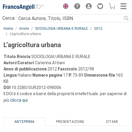
Menu
Cerca:
Main content
Home
riviste
SOCIOLOGIA URBANA E RURALE
2012
L’agricoltura urbana
L’agricoltura urbana
Titolo Rivista
SOCIOLOGIA URBANA E RURALE
Autori/Curatori
Caterina Attiani
Anno di pubblicazione
2012
Fascicolo
2012/98
Lingua
Italiano
Numero pagine
17
P.
73-89
Dimensione file
165
KB
DOI
10.3280/SUR2012-098006
Il DOI è il codice a barre della proprietà intellettuale: per saperne di
più
clicca qui
ANTEPRIMA
PRESENTAZIONE
CITAMI