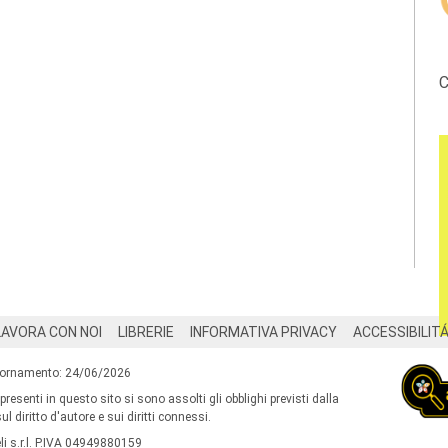
C
LAVORA CON NOI
LIBRERIE
INFORMATIVA PRIVACY
ACCESSIBILIT
iornamento: 24/06/2026
 presenti in questo sito si sono assolti gli obblighi previsti dalla
l diritto d'autore e sui diritti connessi.
i s.r.l. P.IVA 04949880159