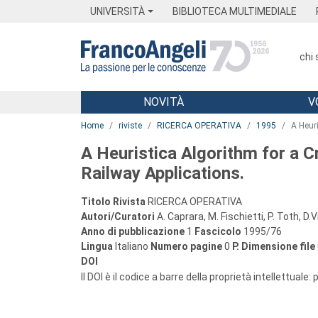
Menu
Main content
Footer
Menu
UNIVERSITÀ
BIBLIOTECA MULTIMEDIALE
chi
NOVITÀ
V
Main content
Home
riviste
RICERCA OPERATIVA
1995
A Heur
A Heuristica Algorithm for a C
Railway Applications.
Titolo Rivista
RICERCA OPERATIVA
Autori/Curatori
A. Caprara, M. Fischietti, P. Toth, D.
Anno di pubblicazione
1
Fascicolo
1995/76
Lingua
Italiano
Numero pagine
0
P.
Dimensione file
DOI
Il DOI è il codice a barre della proprietà intellettuale: