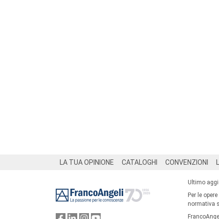
Footer
LA TUA OPINIONE
CATALOGHI
CONVENZIONI
Ultimo agg
Per le opere
normativa su
FrancoAngel