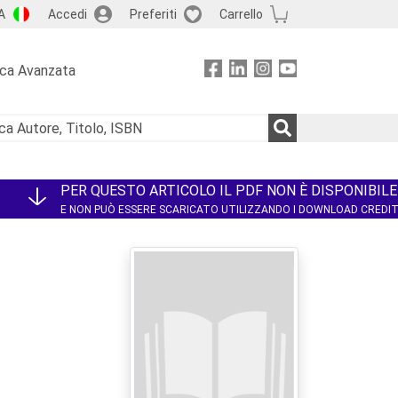
A
Accedi
Preferiti
Carrello
rca Avanzata
PER QUESTO ARTICOLO IL PDF NON È DISPONIBILE
E NON PUÒ ESSERE SCARICATO UTILIZZANDO I DOWNLOAD CREDI