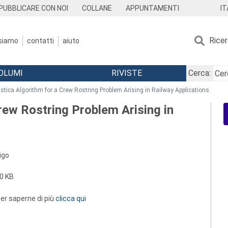
IT
PUBBLICARE CON NOI
COLLANE
APPUNTAMENTI
Rice
 siamo
contatti
aiuto
OLUMI
RIVISTE
Cerca:
istica Algorithm for a Crew Rostring Problem Arising in Railway Applications.
rew Rostring Problem Arising in
Vigo
0 KB
 per saperne di più
clicca qui