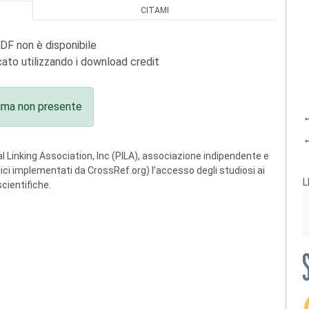
CITAMI
PDF non è disponibile
ato utilizzando i download credit
ima non presente
←
←
 Linking Association, Inc (PILA), associazione indipendente e
ogici implementati da CrossRef.org) l’accesso degli studiosi ai
L
scientifiche.