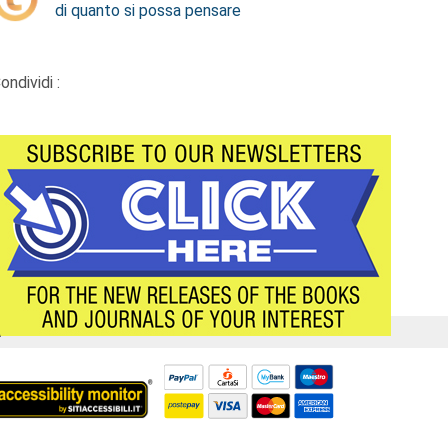
di quanto si possa pensare
ondividi :
Á