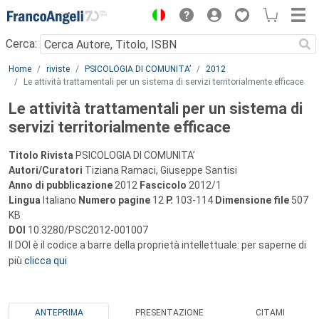
Menu
Cerca:
Main content
Home
riviste
PSICOLOGIA DI COMUNITA’
2012
Le attività trattamentali per un sistema di servizi territorialmente efficace
Le attività trattamentali per un sistema di
servizi territorialmente efficace
Titolo Rivista
PSICOLOGIA DI COMUNITA’
Autori/Curatori
Tiziana Ramaci, Giuseppe Santisi
Anno di pubblicazione
2012
Fascicolo
2012/1
Lingua
Italiano
Numero pagine
12
P.
103-114
Dimensione file
507
KB
DOI
10.3280/PSC2012-001007
Il DOI è il codice a barre della proprietà intellettuale: per saperne di
più
clicca qui
ANTEPRIMA
PRESENTAZIONE
CITAMI