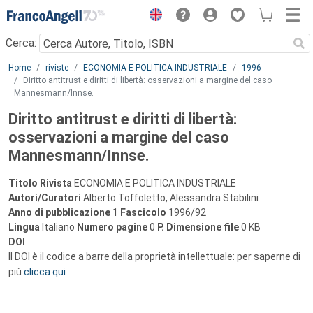
Menu
Cerca:
Main content
Home
riviste
ECONOMIA E POLITICA INDUSTRIALE
1996
Diritto antitrust e diritti di libertà: osservazioni a margine del caso
Mannesmann/Innse.
Diritto antitrust e diritti di libertà:
osservazioni a margine del caso
Mannesmann/Innse.
Titolo Rivista
ECONOMIA E POLITICA INDUSTRIALE
Autori/Curatori
Alberto Toffoletto, Alessandra Stabilini
Anno di pubblicazione
1
Fascicolo
1996/92
Lingua
Italiano
Numero pagine
0
P.
Dimensione file
0 KB
DOI
Il DOI è il codice a barre della proprietà intellettuale: per saperne di
più
clicca qui