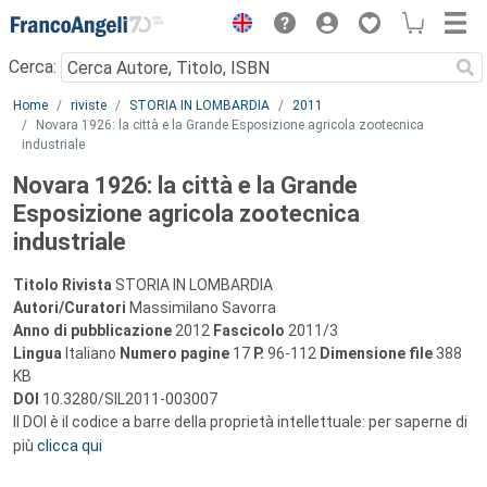
Menu
Cerca:
Main content
Home
riviste
STORIA IN LOMBARDIA
2011
Novara 1926: la città e la Grande Esposizione agricola zootecnica
industriale
Novara 1926: la città e la Grande
Esposizione agricola zootecnica
industriale
Titolo Rivista
STORIA IN LOMBARDIA
Autori/Curatori
Massimilano Savorra
Anno di pubblicazione
2012
Fascicolo
2011/3
Lingua
Italiano
Numero pagine
17
P.
96-112
Dimensione file
388
KB
DOI
10.3280/SIL2011-003007
Il DOI è il codice a barre della proprietà intellettuale: per saperne di
più
clicca qui