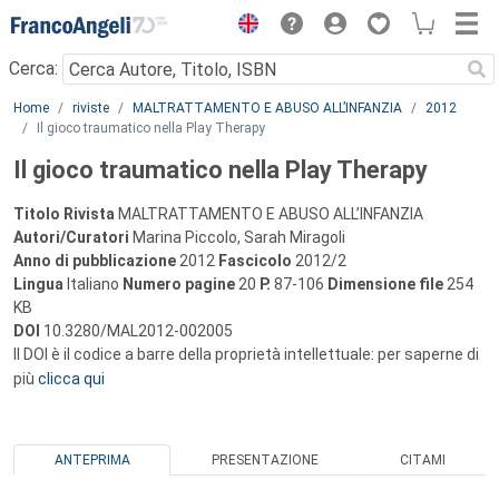
Menu
Cerca:
Main content
Home
riviste
MALTRATTAMENTO E ABUSO ALL’INFANZIA
2012
Il gioco traumatico nella Play Therapy
Il gioco traumatico nella Play Therapy
Titolo Rivista
MALTRATTAMENTO E ABUSO ALL’INFANZIA
Autori/Curatori
Marina Piccolo, Sarah Miragoli
Anno di pubblicazione
2012
Fascicolo
2012/2
Lingua
Italiano
Numero pagine
20
P.
87-106
Dimensione file
254
KB
DOI
10.3280/MAL2012-002005
Il DOI è il codice a barre della proprietà intellettuale: per saperne di
più
clicca qui
ANTEPRIMA
PRESENTAZIONE
CITAMI