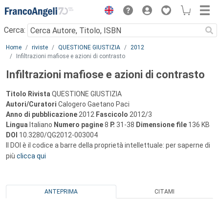
Menu
Cerca:
Main content
Home
riviste
QUESTIONE GIUSTIZIA
2012
Infiltrazioni mafiose e azioni di contrasto
Infiltrazioni mafiose e azioni di contrasto
Titolo Rivista
QUESTIONE GIUSTIZIA
Autori/Curatori
Calogero Gaetano Paci
Anno di pubblicazione
2012
Fascicolo
2012/3
Lingua
Italiano
Numero pagine
8
P.
31-38
Dimensione file
136 KB
DOI
10.3280/QG2012-003004
Il DOI è il codice a barre della proprietà intellettuale: per saperne di
più
clicca qui
ANTEPRIMA
CITAMI