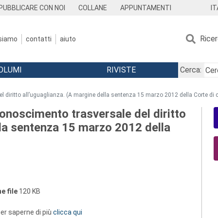
IT
PUBBLICARE CON NOI
COLLANE
APPUNTAMENTI
Rice
 siamo
contatti
aiuto
OLUMI
RIVISTE
Cerca:
 diritto all’uguaglianza. (A margine della sentenza 15 marzo 2012 della Corte di
noscimento trasversale del diritto
lla sentenza 15 marzo 2012 della
e file
120 KB
 per saperne di più
clicca qui