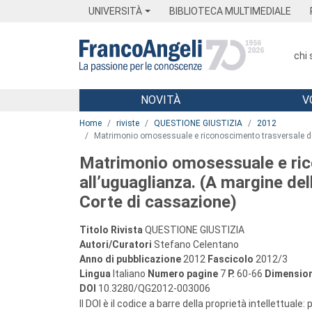
Menu
Main content
Footer
Menu
UNIVERSITÀ
BIBLIOTECA MULTIMEDIALE
chi
NOVITÀ
V
Main content
Home
riviste
QUESTIONE GIUSTIZIA
2012
Matrimonio omosessuale e riconoscimento trasversale del
Matrimonio omosessuale e rico
all’uguaglianza. (A margine de
Corte di cassazione)
Titolo Rivista
QUESTIONE GIUSTIZIA
Autori/Curatori
Stefano Celentano
Anno di pubblicazione
2012
Fascicolo
2012/3
Lingua
Italiano
Numero pagine
7
P.
60-66
Dimension
DOI
10.3280/QG2012-003006
Il DOI è il codice a barre della proprietà intellettuale: