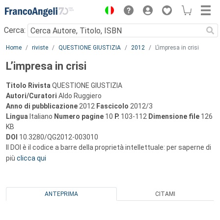
Menu
Cerca:
Main content
Home
riviste
QUESTIONE GIUSTIZIA
2012
L’impresa in crisi
L’impresa in crisi
Titolo Rivista
QUESTIONE GIUSTIZIA
Autori/Curatori
Aldo Ruggiero
Anno di pubblicazione
2012
Fascicolo
2012/3
Lingua
Italiano
Numero pagine
10
P.
103-112
Dimensione file
126
KB
DOI
10.3280/QG2012-003010
Il DOI è il codice a barre della proprietà intellettuale: per saperne di
più
clicca qui
ANTEPRIMA
CITAMI