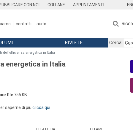
EN
PUBBLICARE CON NOI
COLLANE
APPUNTAMENTI
Ricer
 siamo
contatti
aiuto
OLUMI
RIVISTE
Cerca:
ti dell’efficienza energetica in Italia
za energetica in Italia
ne file
755 KB
 per saperne di più
clicca qui
E
CITATO DA
CITAMI