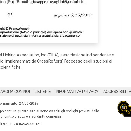
 Linking Association, Inc (PILA), associazione indipendente e
ogici implementati da CrossRef.org) l’accesso degli studiosi ai
scientifiche.
LAVORA CON NOI
LIBRERIE
INFORMATIVA PRIVACY
ACCESSIBILIT
iornamento: 24/06/2026
 presenti in questo sito si sono assolti gli obblighi previsti dalla
l diritto d'autore e sui diritti connessi.
i s.r.l. P.IVA 04949880159