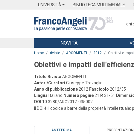
Menu
Main content
Footer
Menu
UNIVERSITÀ
BIBLIOTECA MULTIMEDIALE
chi
NOVITÀ
V
Main content
Home
riviste
ARGOMENTI
2012
Obiettivi e impat
Obiettivi e impatti dell’efficien
Titolo Rivista
ARGOMENTI
Autori/Curatori
Giuseppe Travaglini
Anno di pubblicazione
2012
Fascicolo
2012/35
Lingua
Italiano
Numero pagine
21
P.
31-51
Dimensio
DOI
10.3280/ARG2012-035002
Il DOI è il codice a barre della proprietà intellettuale:
ANTEPRIMA
PRESENTAZION