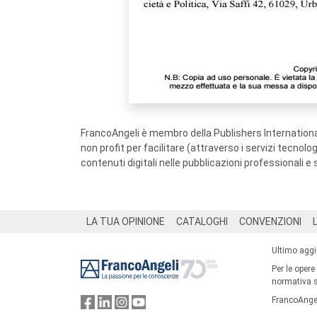
FrancoAngeli è membro della Publishers International
non profit per facilitare (attraverso i servizi tecnol
contenuti digitali nelle pubblicazioni professionali e 
Footer
LA TUA OPINIONE
CATALOGHI
CONVENZIONI
Ultimo agg
Per le opere
normativa su
FrancoAngel