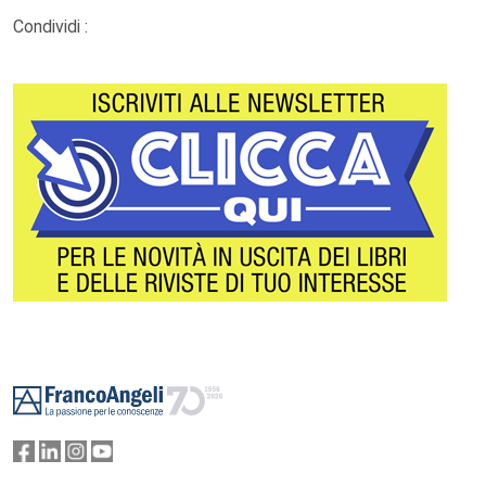
Condividi :
Footer