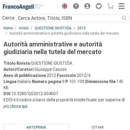
Menu
Cerca:
Main content
Home
riviste
QUESTIONE GIUSTIZIA
2012
Autorità amministrative e autorità giudiziaria nella tutela del mercato
Autorità amministrative e autorità
giudiziaria nella tutela del mercato
Titolo Rivista
QUESTIONE GIUSTIZIA
Autori/Curatori
Giuseppe Cascini
Anno di pubblicazione
2012
Fascicolo
2012/4
Lingua
Italiano
Numero pagine
9
P.
101-109
Dimensione file
145
KB
DOI
10.3280/QG2012-004007
Il DOI è il codice a barre della proprietà intellettuale: per saperne di
più
clicca qui
ANTEPRIMA
CITAMI