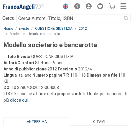
Menu
Cerca:
Main content
Home
riviste
QUESTIONE GIUSTIZIA
2012
Modello societario e bancarotta
Modello societario e bancarotta
Titolo Rivista
QUESTIONE GIUSTIZIA
Autori/Curatori
Stefano Pesci
Anno di pubblicazione
2012
Fascicolo
2012/4
Lingua
Italiano
Numero pagine
7
P.
110-116
Dimensione file
118
KB
DOI
10.3280/QG2012-004008
Il DOI è il codice a barre della proprietà intellettuale: per saperne di
più
clicca qui
ANTEPRIMA
CITAMI