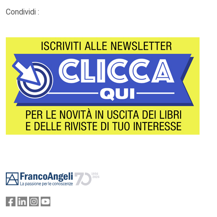
Condividi :
Footer