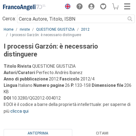
Menu
Cerca:
Main content
Home
riviste
QUESTIONE GIUSTIZIA
2012
I processi Garzón: è necessario distinguere
I processi Garzón: è necessario
distinguere
Titolo Rivista
QUESTIONE GIUSTIZIA
Autori/Curatori
Perfecto Andrès Ibanez
Anno di pubblicazione
2012
Fascicolo
2012/4
Lingua
Italiano
Numero pagine
26
P.
133-158
Dimensione file
206
KB
DOI
10.3280/QG2012-004012
Il DOI è il codice a barre della proprietà intellettuale: per saperne di
più
clicca qui
ANTEPRIMA
CITAMI