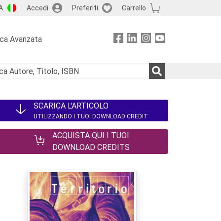
A
Accedi
Preferiti
Carrello
rca Avanzata
SCARICA L'ARTICOLO
UTILIZZANDO I TUOI DOWNLOAD CREDIT
ACQUISTA QUI I TUOI
DOWNLOAD CREDITS