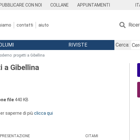
IT
PUBBLICARE CON NOI
COLLANE
APPUNTAMENTI
Rice
 siamo
contatti
aiuto
OLUMI
RIVISTE
Cerca:
derno: progetti a Gibellina
 a Gibellina
ne file
440 KB
 per saperne di più
clicca qui
PRESENTAZIONE
CITAMI