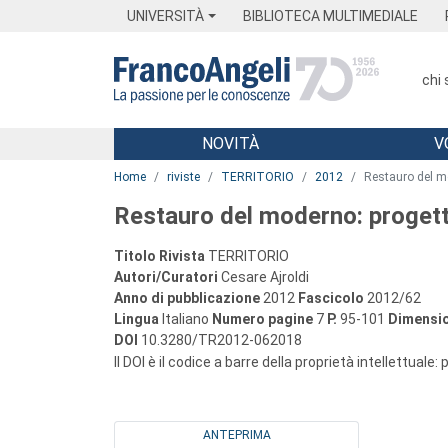
Menu
Main content
Footer
Menu
UNIVERSITÀ
BIBLIOTECA MULTIMEDIALE
chi
NOVITÀ
V
Main content
Home
riviste
TERRITORIO
2012
Restauro del mo
Restauro del moderno: progetti
Titolo Rivista
TERRITORIO
Autori/Curatori
Cesare Ajroldi
Anno di pubblicazione
2012
Fascicolo
2012/62
Lingua
Italiano
Numero pagine
7
P.
95-101
Dimensio
DOI
10.3280/TR2012-062018
Il DOI è il codice a barre della proprietà intellettuale:
ANTEPRIMA