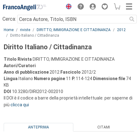
Menu
Cerca:
Main content
Home
riviste
DIRITTO, IMMIGRAZIONE E CITTADINANZA
2012
Diritto Italiano / Cittadinanza
Diritto Italiano / Cittadinanza
Titolo Rivista
DIRITTO, IMMIGRAZIONE E CITTADINANZA
Autori/Curatori
Anno di pubblicazione
2012
Fascicolo
2012/2
Lingua
Italiano
Numero pagine
11
P.
114-124
Dimensione file
74
KB
DOI
10.3280/DIRI2012-002010
Il DOI è il codice a barre della proprietà intellettuale: per saperne di
più
clicca qui
ANTEPRIMA
CITAMI