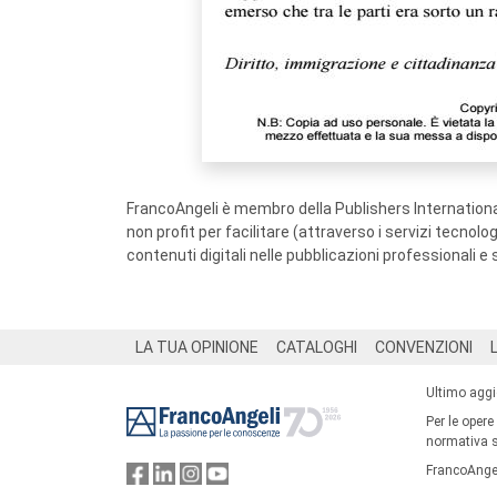
FrancoAngeli è membro della Publishers International
non profit per facilitare (attraverso i servizi tecnol
contenuti digitali nelle pubblicazioni professionali e 
Footer
LA TUA OPINIONE
CATALOGHI
CONVENZIONI
Ultimo agg
Per le opere
normativa su
FrancoAngel