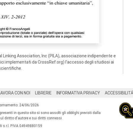
 Linking Association, Inc (PILA), associazione indipendente e
ogici implementati da CrossRef.org) l’accesso degli studiosi ai
scientifiche.
LAVORA CON NOI
LIBRERIE
INFORMATIVA PRIVACY
ACCESSIBILIT
iornamento: 24/06/2026
 presenti in questo sito si sono assolti gli obblighi previsti dalla
l diritto d'autore e sui diritti connessi.
i s.r.l. P.IVA 04949880159