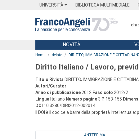
Menu
Main content
Footer
Menu
UNIVERSITÀ
BIBLIOTECA MULTIMEDIALE
chi
NOVITÀ
V
Main content
Home
riviste
DIRITTO, IMMIGRAZIONE E CITTADINAN
Diritto Italiano / Lavoro, prev
Titolo Rivista
DIRITTO, IMMIGRAZIONE E CITTADIN
Autori/Curatori
Anno di pubblicazione
2012
Fascicolo
2012/2
Lingua
Italiano
Numero pagine
3
P.
153-155
Dimensi
DOI
10.3280/DIRI2012-002014
Il DOI è il codice a barre della proprietà intellettuale:
ANTEPRIMA