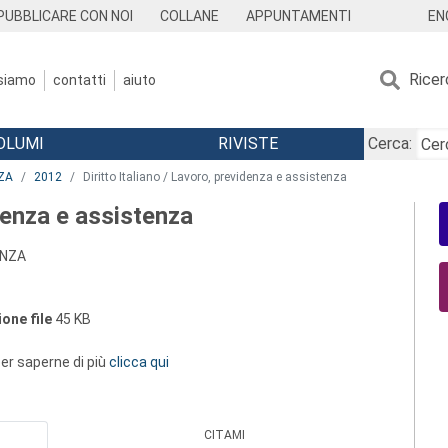
EN
PUBBLICARE CON NOI
COLLANE
APPUNTAMENTI
Ricer
 siamo
contatti
aiuto
OLUMI
RIVISTE
Cerca:
ZA
2012
Diritto Italiano / Lavoro, previdenza e assistenza
idenza e assistenza
ANZA
one file
45 KB
 per saperne di più
clicca qui
CITAMI