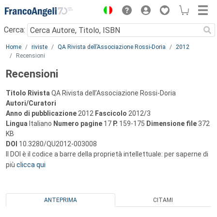
Menu
Cerca:
Main content
Home
riviste
QA Rivista dell’Associazione Rossi-Doria
2012
Recensioni
Recensioni
Titolo Rivista
QA Rivista dell’Associazione Rossi-Doria
Autori/Curatori
Anno di pubblicazione
2012
Fascicolo
2012/3
Lingua
Italiano
Numero pagine
17
P.
159-175
Dimensione file
372
KB
DOI
10.3280/QU2012-003008
Il DOI è il codice a barre della proprietà intellettuale: per saperne di
più
clicca qui
ANTEPRIMA
CITAMI