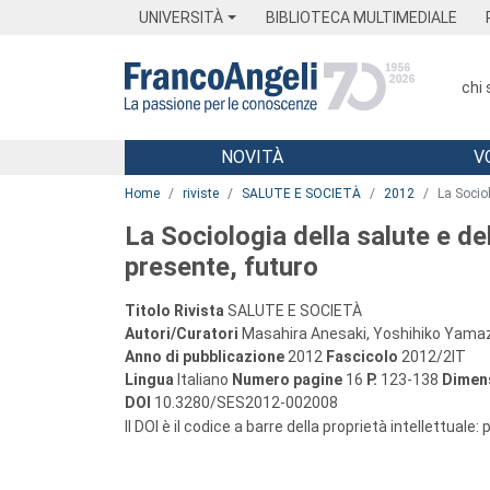
Menu
Main content
Footer
Menu
UNIVERSITÀ
BIBLIOTECA MULTIMEDIALE
chi
NOVITÀ
V
Main content
Home
riviste
SALUTE E SOCIETÀ
2012
La Socio
La Sociologia della salute e de
presente, futuro
Titolo Rivista
SALUTE E SOCIETÀ
Autori/Curatori
Masahira Anesaki, Yoshihiko Yama
Anno di pubblicazione
2012
Fascicolo
2012/2IT
Lingua
Italiano
Numero pagine
16
P.
123-138
Dimens
DOI
10.3280/SES2012-002008
Il DOI è il codice a barre della proprietà intellettuale: