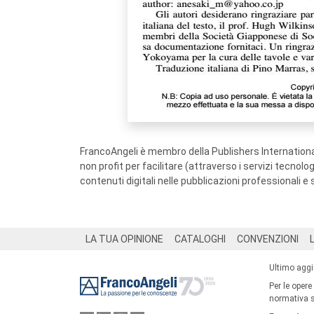
FrancoAngeli è membro della Publishers International
non profit per facilitare (attraverso i servizi tecnol
contenuti digitali nelle pubblicazioni professionali e 
Footer
LA TUA OPINIONE
CATALOGHI
CONVENZIONI
Ultimo agg
Per le opere
normativa su