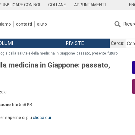
EN
PUBBLICARE CON NOI
COLLANE
APPUNTAMENTI
Ricer
 siamo
contatti
aiuto
OLUMI
RIVISTE
Cerca:
logia della salute e della medicina in Giappone: passato, presente, futuro
lla medicina in Giappone: passato,
zaki
ione file
558 KB
 per saperne di più
clicca qui