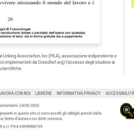
 Linking Association, Inc (PILA), associazione indipendente e
ogici implementati da CrossRef.org) l’accesso degli studiosi ai
scientifiche.
LAVORA CON NOI
LIBRERIE
INFORMATIVA PRIVACY
ACCESSIBILIT
iornamento: 24/06/2026
 presenti in questo sito si sono assolti gli obblighi previsti dalla
l diritto d'autore e sui diritti connessi.
i s.r.l. P.IVA 04949880159