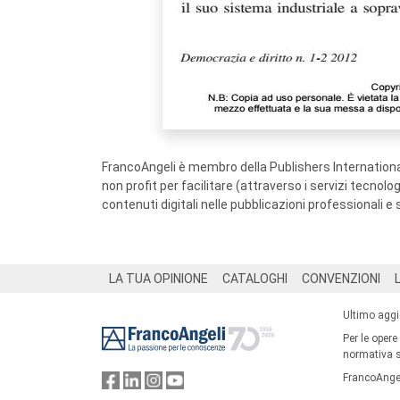
FrancoAngeli è membro della Publishers International
non profit per facilitare (attraverso i servizi tecnol
contenuti digitali nelle pubblicazioni professionali e 
Footer
LA TUA OPINIONE
CATALOGHI
CONVENZIONI
Ultimo agg
Per le opere
normativa su
FrancoAngel