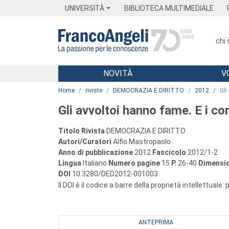
Menu
Main content
Footer
Menu
UNIVERSITÀ
BIBLIOTECA MULTIMEDIALE
chi
NOVITÀ
V
Main content
Home
riviste
DEMOCRAZIA E DIRITTO
2012
Gli
Gli avvoltoi hanno fame. E i co
Titolo Rivista
DEMOCRAZIA E DIRITTO
Autori/Curatori
Alfio Mastropaolo
Anno di pubblicazione
2012
Fascicolo
2012/1-2
Lingua
Italiano
Numero pagine
15
P.
26-40
Dimensio
DOI
10.3280/DED2012-001003
Il DOI è il codice a barre della proprietà intellettuale:
ANTEPRIMA