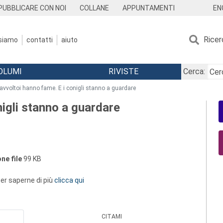
EN
PUBBLICARE CON NOI
COLLANE
APPUNTAMENTI
Ricer
 siamo
contatti
aiuto
OLUMI
RIVISTE
Cerca:
 avvoltoi hanno fame. E i conigli stanno a guardare
nigli stanno a guardare
ne file
99 KB
 per saperne di più
clicca qui
CITAMI