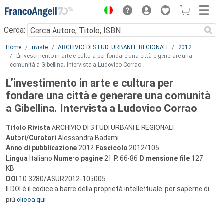
Menu
Cerca:
Main content
Home
riviste
ARCHIVIO DI STUDI URBANI E REGIONALI
2012
L’investimento in arte e cultura per fondare una città e generare una
comunità a Gibellina. Intervista a Ludovico Corrao
L’investimento in arte e cultura per
fondare una città e generare una comunità
a Gibellina. Intervista a Ludovico Corrao
Titolo Rivista
ARCHIVIO DI STUDI URBANI E REGIONALI
Autori/Curatori
Alessandra Badami
Anno di pubblicazione
2012
Fascicolo
2012/105
Lingua
Italiano
Numero pagine
21
P.
66-86
Dimensione file
127
KB
DOI
10.3280/ASUR2012-105005
Il DOI è il codice a barre della proprietà intellettuale: per saperne di
più
clicca qui