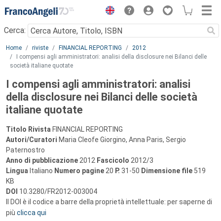
Menu
Cerca:
Main content
Home
riviste
FINANCIAL REPORTING
2012
I compensi agli amministratori: analisi della disclosure nei Bilanci delle
società italiane quotate
I compensi agli amministratori: analisi
della disclosure nei Bilanci delle società
italiane quotate
Titolo Rivista
FINANCIAL REPORTING
Autori/Curatori
Maria Cleofe Giorgino, Anna Paris, Sergio
Paternostro
Anno di pubblicazione
2012
Fascicolo
2012/3
Lingua
Italiano
Numero pagine
20
P.
31-50
Dimensione file
519
KB
DOI
10.3280/FR2012-003004
Il DOI è il codice a barre della proprietà intellettuale: per saperne di
più
clicca qui