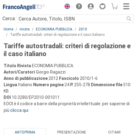
Menu
Cerca:
Main content
Home
riviste
ECONOMIA PUBBLICA
2010
Tariffe autostradali: criteri di regolazione e il caso italiano
Tariffe autostradali: criteri di regolazione e
il caso italiano
Titolo Rivista
ECONOMIA PUBBLICA
Autori/Curatori
Giorgio Ragazzi
Anno di pubblicazione
2012
Fascicolo
2010/1-6
Lingua
Italiano
Numero pagine
24
P.
255-278
Dimensione file
510
KB
DOI
10.3280/EP2010-001011
Il DOI è il codice a barre della proprietà intellettuale: per saperne di
più
clicca qui
ANTEPRIMA
PRESENTAZIONE
CITAMI