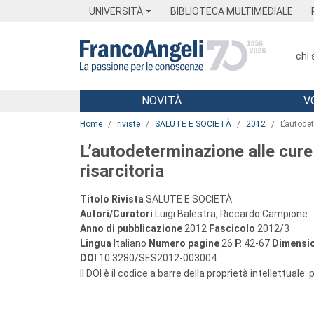
Menu
Main content
Footer
Menu
UNIVERSITÀ
BIBLIOTECA MULTIMEDIALE
chi
NOVITÀ
V
Main content
Home
riviste
SALUTE E SOCIETÀ
2012
L’autodet
L’autodeterminazione alle cure t
risarcitoria
Titolo Rivista
SALUTE E SOCIETÀ
Autori/Curatori
Luigi Balestra, Riccardo Campione
Anno di pubblicazione
2012
Fascicolo
2012/3
Lingua
Italiano
Numero pagine
26
P.
42-67
Dimensio
DOI
10.3280/SES2012-003004
Il DOI è il codice a barre della proprietà intellettuale: