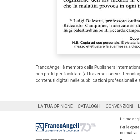
FrancoAngeli è membro della Publishers International
non profit per facilitare (attraverso i servizi tecnol
contenuti digitali nelle pubblicazioni professionali e 
Footer
LA TUA OPINIONE
CATALOGHI
CONVENZIONI
Ultimo agg
Per le opere
normativa su