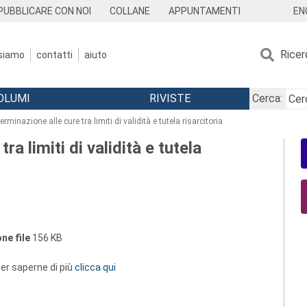
EN
PUBBLICARE CON NOI
COLLANE
APPUNTAMENTI
Ricer
 siamo
contatti
aiuto
OLUMI
RIVISTE
Cerca:
erminazione alle cure tra limiti di validità e tutela risarcitoria
ra limiti di validità e tutela
ne file
156 KB
 per saperne di più
clicca qui