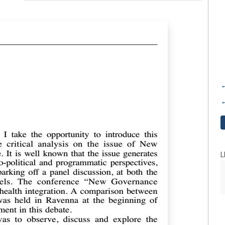
←
←
L