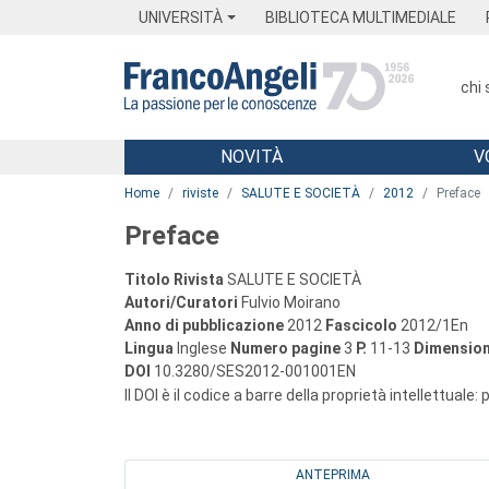
Menu
Main content
Footer
Menu
UNIVERSITÀ
BIBLIOTECA MULTIMEDIALE
chi
NOVITÀ
V
Main content
Home
riviste
SALUTE E SOCIETÀ
2012
Preface
Preface
Titolo Rivista
SALUTE E SOCIETÀ
Autori/Curatori
Fulvio Moirano
Anno di pubblicazione
2012
Fascicolo
2012/1En
Lingua
Inglese
Numero pagine
3
P.
11-13
Dimension
DOI
10.3280/SES2012-001001EN
Il DOI è il codice a barre della proprietà intellettuale:
ANTEPRIMA