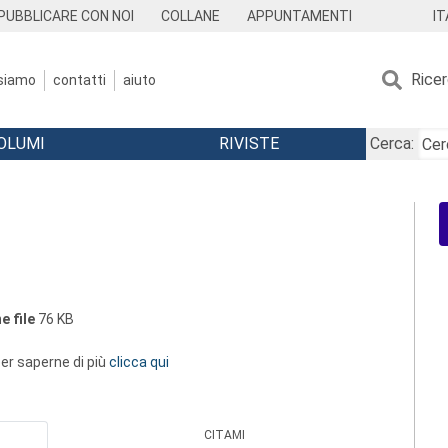
IT
PUBBLICARE CON NOI
COLLANE
APPUNTAMENTI
Rice
 siamo
contatti
aiuto
OLUMI
RIVISTE
Cerca:
e file
76 KB
 per saperne di più
clicca qui
CITAMI