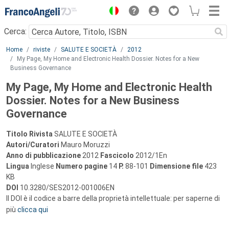
Menu
Cerca:
Main content
Home
riviste
SALUTE E SOCIETÀ
2012
My Page, My Home and Electronic Health Dossier. Notes for a New
Business Governance
My Page, My Home and Electronic Health
Dossier. Notes for a New Business
Governance
Titolo Rivista
SALUTE E SOCIETÀ
Autori/Curatori
Mauro Moruzzi
Anno di pubblicazione
2012
Fascicolo
2012/1En
Lingua
Inglese
Numero pagine
14
P.
88-101
Dimensione file
423
KB
DOI
10.3280/SES2012-001006EN
Il DOI è il codice a barre della proprietà intellettuale: per saperne di
più
clicca qui