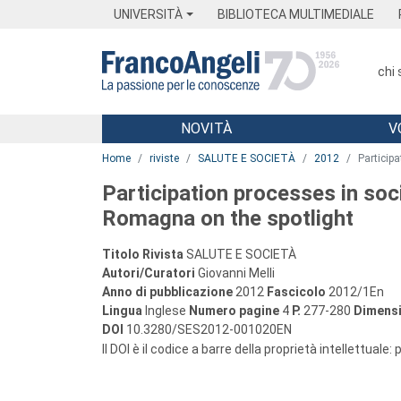
Menu
Main content
Footer
Menu
UNIVERSITÀ
BIBLIOTECA MULTIMEDIALE
chi
NOVITÀ
V
Main content
Home
riviste
SALUTE E SOCIETÀ
2012
Particip
Participation processes in soci
Romagna on the spotlight
Titolo Rivista
SALUTE E SOCIETÀ
Autori/Curatori
Giovanni Melli
Anno di pubblicazione
2012
Fascicolo
2012/1En
Lingua
Inglese
Numero pagine
4
P.
277-280
Dimensi
DOI
10.3280/SES2012-001020EN
Il DOI è il codice a barre della proprietà intellettuale: