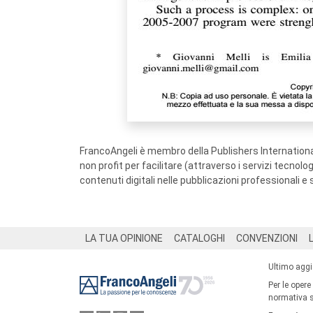
FrancoAngeli è membro della Publishers International
non profit per facilitare (attraverso i servizi tecnol
contenuti digitali nelle pubblicazioni professionali e 
Footer
LA TUA OPINIONE
CATALOGHI
CONVENZIONI
Ultimo agg
Per le opere
normativa su