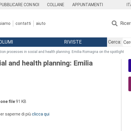
IT
PUBBLICARE CON NOI
COLLANE
APPUNTAMENTI
Rice
 siamo
contatti
aiuto
OLUMI
RIVISTE
Cerca:
ation processes in social and health planning: Emilia Romagna on the spotlight
al and health planning: Emilia
one file
91 KB
 per saperne di più
clicca qui