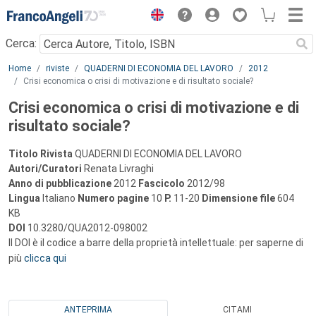
Menu
Cerca:
Main content
Home
riviste
QUADERNI DI ECONOMIA DEL LAVORO
2012
Crisi economica o crisi di motivazione e di risultato sociale?
Crisi economica o crisi di motivazione e di
risultato sociale?
Titolo Rivista
QUADERNI DI ECONOMIA DEL LAVORO
Autori/Curatori
Renata Livraghi
Anno di pubblicazione
2012
Fascicolo
2012/98
Lingua
Italiano
Numero pagine
10
P.
11-20
Dimensione file
604
KB
DOI
10.3280/QUA2012-098002
Il DOI è il codice a barre della proprietà intellettuale: per saperne di
più
clicca qui
ANTEPRIMA
CITAMI