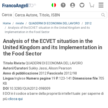
Menu
Cerca:
Main content
Home
riviste
QUADERNI DI ECONOMIA DEL LAVORO
2012
Analysis of the ECVET situation in the United Kingdom and its
Implementation in the Food Sector
Analysis of the ECVET situation in the
United Kingdom and its Implementation in
the Food Sector
Titolo Rivista
QUADERNI DI ECONOMIA DEL LAVORO
Autori/Curatori
Sukky Jassi, Alison Pearson
Anno di pubblicazione
2012
Fascicolo
2012/98
Lingua
Inglese
Numero pagine
19
P.
123-141
Dimensione file
705
KB
DOI
10.3280/QUA2012-098009
Il DOI è il codice a barre della proprietà intellettuale: per saperne di
più
clicca qui