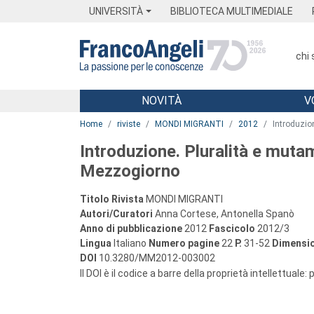
Menu
Main content
Footer
Menu
UNIVERSITÀ
BIBLIOTECA MULTIMEDIALE
chi
NOVITÀ
V
Main content
Home
riviste
MONDI MIGRANTI
2012
Introduzio
Introduzione. Pluralità e muta
Mezzogiorno
Titolo Rivista
MONDI MIGRANTI
Autori/Curatori
Anna Cortese, Antonella Spanò
Anno di pubblicazione
2012
Fascicolo
2012/3
Lingua
Italiano
Numero pagine
22
P.
31-52
Dimensio
DOI
10.3280/MM2012-003002
Il DOI è il codice a barre della proprietà intellettuale: