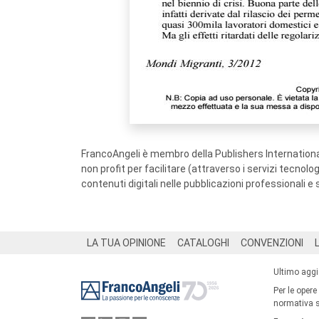
FrancoAngeli è membro della Publishers International
non profit per facilitare (attraverso i servizi tecnol
contenuti digitali nelle pubblicazioni professionali e 
Footer
LA TUA OPINIONE
CATALOGHI
CONVENZIONI
Ultimo agg
Per le opere
normativa su