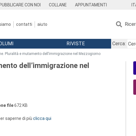
IT
PUBBLICARE CON NOI
COLLANE
APPUNTAMENTI
Rice
 siamo
contatti
aiuto
OLUMI
RIVISTE
Cerca:
ne. Pluralità e mutamento dell’immigrazione nel Mezzogiorno
mento dell’immigrazione nel
ne file
672 KB
 per saperne di più
clicca qui