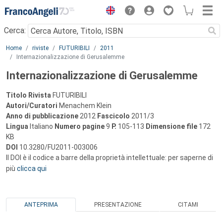
Menu
Cerca:
Main content
Home
riviste
FUTURIBILI
2011
Internazionalizzazione di Gerusalemme
Internazionalizzazione di Gerusalemme
Titolo Rivista
FUTURIBILI
Autori/Curatori
Menachem Klein
Anno di pubblicazione
2012
Fascicolo
2011/3
Lingua
Italiano
Numero pagine
9
P.
105-113
Dimensione file
172
KB
DOI
10.3280/FU2011-003006
Il DOI è il codice a barre della proprietà intellettuale: per saperne di
più
clicca qui
ANTEPRIMA
PRESENTAZIONE
CITAMI