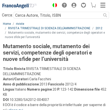
Menu
Cerca:
Main content
Home
riviste
RIVISTA TRIMESTRALE DI SCIENZA DELL’AMMINISTRAZIONE
2012
Mutamento sociale, mutamento dei servizi, competenze degli operatori e
nuove sfide per l’università
Mutamento sociale, mutamento dei
servizi, competenze degli operatori e
nuove sfide per l’università
Titolo Rivista
RIVISTA TRIMESTRALE DI SCIENZA
DELL’AMMINISTRAZIONE
Autori/Curatori
Carla Facchini
Anno di pubblicazione
2013
Fascicolo
2012/4
Lingua
Italiano
Numero pagine
20
P.
123-142
Dimensione file
452
KB
DOI
10.3280/SA2012-004007
Il DOI è il codice a barre della proprietà intellettuale: per saperne di