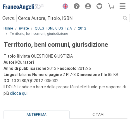
Menu
Cerca:
Main content
Home
riviste
QUESTIONE GIUSTIZIA
2012
Territorio, beni comuni, giurisdizione
Territorio, beni comuni, giurisdizione
Titolo Rivista
QUESTIONE GIUSTIZIA
Autori/Curatori
Anno di pubblicazione
2013
Fascicolo
2012/5
Lingua
Italiano
Numero pagine
2
P.
7-8
Dimensione file
85 KB
DOI
10.3280/QG2012-005002
Il DOI è il codice a barre della proprietà intellettuale: per saperne di
più
clicca qui
ANTEPRIMA
CITAMI