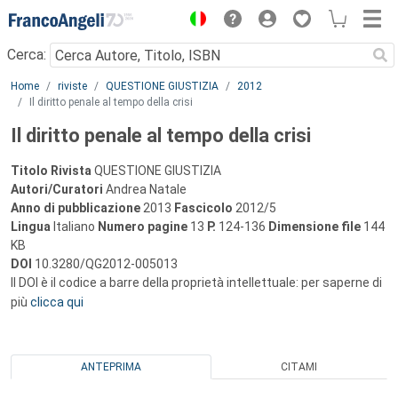
Menu
Cerca:
Main content
Home
riviste
QUESTIONE GIUSTIZIA
2012
Il diritto penale al tempo della crisi
Il diritto penale al tempo della crisi
Titolo Rivista
QUESTIONE GIUSTIZIA
Autori/Curatori
Andrea Natale
Anno di pubblicazione
2013
Fascicolo
2012/5
Lingua
Italiano
Numero pagine
13
P.
124-136
Dimensione file
144
KB
DOI
10.3280/QG2012-005013
Il DOI è il codice a barre della proprietà intellettuale: per saperne di
più
clicca qui
ANTEPRIMA
CITAMI