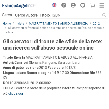
Menu
Cerca:
Main content
Home
riviste
MALTRATTAMENTO E ABUSO ALL’INFANZIA
2012
Gli operatori di fronte alle sfide della rete: una ricerca sull’abuso sessuale
online
Gli operatori di fronte alle sfide della rete:
una ricerca sull’abuso sessuale online
Titolo Rivista
MALTRATTAMENTO E ABUSO ALL’INFANZIA
Autori/Curatori
Gloriana Rangone, Sara Lombardi
Anno di pubblicazione
2013
Fascicolo
2012/3
Lingua
Italiano
Numero pagine
14
P.
17-30
Dimensione file
653
KB
DOI
10.3280/MAL2012-003002
Il DOI è il codice a barre della proprietà intellettuale: per saperne di
più
clicca qui