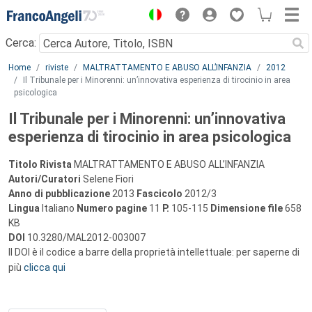
Menu
Cerca:
Main content
Home
riviste
MALTRATTAMENTO E ABUSO ALL’INFANZIA
2012
Il Tribunale per i Minorenni: un’innovativa esperienza di tirocinio in area
psicologica
Il Tribunale per i Minorenni: un’innovativa
esperienza di tirocinio in area psicologica
Titolo Rivista
MALTRATTAMENTO E ABUSO ALL’INFANZIA
Autori/Curatori
Selene Fiori
Anno di pubblicazione
2013
Fascicolo
2012/3
Lingua
Italiano
Numero pagine
11
P.
105-115
Dimensione file
658
KB
DOI
10.3280/MAL2012-003007
Il DOI è il codice a barre della proprietà intellettuale: per saperne di
più
clicca qui