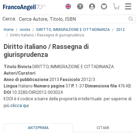
Menu
Cerca:
Main content
Home
riviste
DIRITTO, IMMIGRAZIONE E CITTADINANZA
2012
Diritto italiano / Rassegna di giurisprudenza
Diritto italiano / Rassegna di
giurisprudenza
Titolo Rivista
DIRITTO, IMMIGRAZIONE E CITTADINANZA
Autori/Curatori
Anno di pubblicazione
2013
Fascicolo
2012/3
Lingua
Italiano
Numero pagine
37
P.
1-37
Dimensione file
476 KB
DOI
10.3280/DIRI2012-003024
Il DOI è il codice a barre della proprietà intellettuale: per saperne di
più
clicca qui
ANTEPRIMA
CITAMI