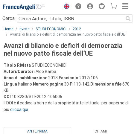
Menu
Cerca:
Main content
Home
riviste
STUDI ECONOMICI
2012
Avanzi di bilancio e deficit di democrazia nel nuovo patto fiscale dell’UE
Avanzi di bilancio e deficit di democrazia
nel nuovo patto fiscale dell’UE
Titolo Rivista
STUDI ECONOMICI
Autori/Curatori
Aldo Barba
Anno di pubblicazione
2013
Fascicolo
2012/106
Lingua
Italiano
Numero pagine
30
P.
113-142
Dimensione file
670
KB
DOI
10.3280/STE2012-106006
Il DOI è il codice a barre della proprietà intellettuale: per saperne di
più
clicca qui
ANTEPRIMA
CITAMI