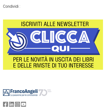
Condividi :
Footer