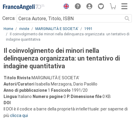
Menu
Cerca:
Main content
Home
riviste
MARGINALITÀ E SOCIETA’
1991
Il coinvolgimento dei minori nella delinquenza organizzata: un tentativo di
indagine quantitativa
Il coinvolgimento dei minori nella
delinquenza organizzata: un tentativo di
indagine quantitativa
Titolo Rivista
MARGINALITÀ E SOCIETA’
Autori/Curatori
Isabella Merzagora, Dario Paolillo
Anno di pubblicazione
1
Fascicolo
1991/20
Lingua
Italiano
Numero pagine
0
P.
Dimensione file
0 KB
DOI
Il DOI è il codice a barre della proprietà intellettuale: per saperne di
più
clicca qui