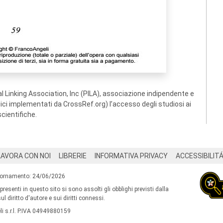
 Linking Association, Inc (PILA), associazione indipendente e
ogici implementati da CrossRef.org) l’accesso degli studiosi ai
scientifiche.
LAVORA CON NOI
LIBRERIE
INFORMATIVA PRIVACY
ACCESSIBILIT
iornamento: 24/06/2026
 presenti in questo sito si sono assolti gli obblighi previsti dalla
l diritto d'autore e sui diritti connessi.
i s.r.l. P.IVA 04949880159