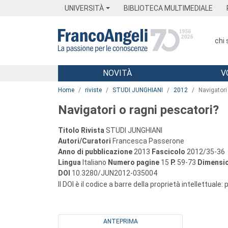
Menu
Main content
Footer
Menu
UNIVERSITÀ
BIBLIOTECA MULTIMEDIALE
chi
NOVITÀ
V
Main content
Home
riviste
STUDI JUNGHIANI
2012
Navigatori
Navigatori o ragni pescatori?
Titolo Rivista
STUDI JUNGHIANI
Autori/Curatori
Francesca Passerone
Anno di pubblicazione
2013
Fascicolo
2012/35-36
Lingua
Italiano
Numero pagine
15
P.
59-73
Dimensio
DOI
10.3280/JUN2012-035004
Il DOI è il codice a barre della proprietà intellettuale:
ANTEPRIMA