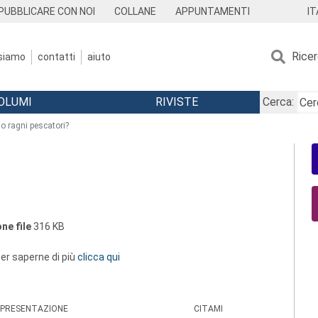
IT
PUBBLICARE CON NOI
COLLANE
APPUNTAMENTI
Rice
 siamo
contatti
aiuto
OLUMI
RIVISTE
Cerca:
 o ragni pescatori?
ne file
316 KB
 per saperne di più
clicca qui
PRESENTAZIONE
CITAMI