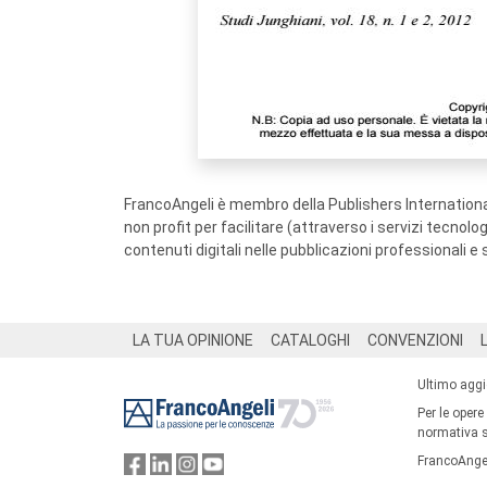
FrancoAngeli è membro della Publishers International
non profit per facilitare (attraverso i servizi tecnol
contenuti digitali nelle pubblicazioni professionali e 
Footer
LA TUA OPINIONE
CATALOGHI
CONVENZIONI
Ultimo agg
Per le opere
normativa su
FrancoAngel