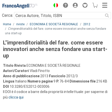
Menu
Cerca:
Main content
Home
riviste
ECONOMIA E SOCIETÀ REGIONALE
2012
L"imprenditorialità del fare. come essere innovatori anche senza fondare
una start-up
L"imprenditorialità del fare. come essere
innovatori anche senza fondare una start-
up
Titolo Rivista
ECONOMIA E SOCIETÀ REGIONALE
Autori/Curatori
Vladi Finotto
Anno di pubblicazione
2013
Fascicolo
2012/3
Lingua
Italiano
Numero pagine
9
P.
76-84
Dimensione file
216 KB
DOI
10.3280/ES2012-003006
Il DOI è il codice a barre della proprietà intellettuale: per saperne di
più
clicca qui