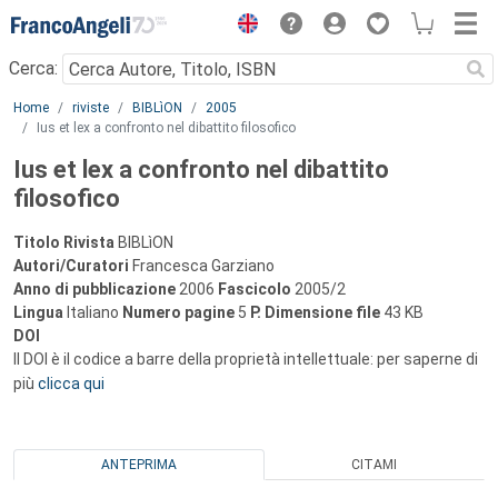
Menu
Cerca:
Main content
Home
riviste
BIBLìON
2005
Ius et lex a confronto nel dibattito filosofico
Ius et lex a confronto nel dibattito
filosofico
Titolo Rivista
BIBLìON
Autori/Curatori
Francesca Garziano
Anno di pubblicazione
2006
Fascicolo
2005/2
Lingua
Italiano
Numero pagine
5
P.
Dimensione file
43 KB
DOI
Il DOI è il codice a barre della proprietà intellettuale: per saperne di
più
clicca qui
ANTEPRIMA
CITAMI