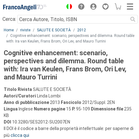
Menu
Cerca:
Main content
Home
riviste
SALUTE E SOCIETÀ
2012
Cognitive enhancement: scenario, perspectives and dilemma. Round table
with: Ira van Keulen, Frans Brom, Ori Lev, and Mauro Turrini
Cognitive enhancement: scenario,
perspectives and dilemma. Round table
with: Ira van Keulen, Frans Brom, Ori Lev,
and Mauro Turrini
Titolo Rivista
SALUTE E SOCIETÀ
Autori/Curatori
Linda Lombi
Anno di pubblicazione
2013
Fascicolo
2012/Suppl. 2EN
Lingua
Inglese
Numero pagine
15
P.
95-109
Dimensione file
235
KB
DOI
10.3280/SES2012-SU2007EN
Il DOI è il codice a barre della proprietà intellettuale: per saperne di
più
clicca qui