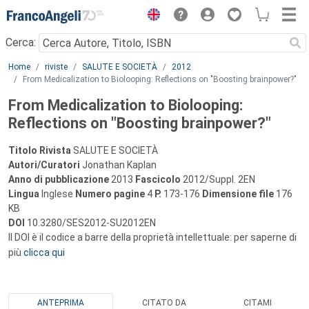
Menu
Cerca:
Main content
Home
riviste
SALUTE E SOCIETÀ
2012
From Medicalization to Biolooping: Reflections on "Boosting brainpower?"
From Medicalization to Biolooping:
Reflections on "Boosting brainpower?"
Titolo Rivista
SALUTE E SOCIETÀ
Autori/Curatori
Jonathan Kaplan
Anno di pubblicazione
2013
Fascicolo
2012/Suppl. 2EN
Lingua
Inglese
Numero pagine
4
P.
173-176
Dimensione file
176
KB
DOI
10.3280/SES2012-SU2012EN
Il DOI è il codice a barre della proprietà intellettuale: per saperne di
più
clicca qui
ANTEPRIMA
CITATO DA
CITAMI