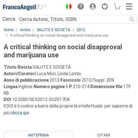
Menu
Cerca:
Main content
Home
riviste
SALUTE E SOCIETÀ
2012
A critical thinking on social disapproval and marijuana use
A critical thinking on social disapproval
and marijuana use
Titolo Rivista
SALUTE E SOCIETÀ
Autori/Curatori
Luca Mori, Linda Lombi
Anno di pubblicazione
2013
Fascicolo
2012/Suppl. 2EN
Lingua
Inglese
Numero pagine
5
P.
210-214
Dimensione file
179
KB
DOI
10.3280/SES2012-SU2017EN
Il DOI è il codice a barre della proprietà intellettuale: per saperne di
più
clicca qui
ANTEPRIMA
CITAMI