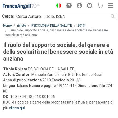
Menu
Cerca:
Main content
Home
riviste
PSICOLOGIA DELLA SALUTE
2013
Il ruolo del supporto sociale, del genere e della scolarità nel benessere
sociale in età anziana
Il ruolo del supporto sociale, del genere e
della scolarità nel benessere sociale in età
anziana
Titolo Rivista
PSICOLOGIA DELLA SALUTE
Autori/Curatori
Manuela Zambianchi, Bitti Pio Enrico Ricci
Anno di pubblicazione
2013
Fascicolo
2013/1
Lingua
Italiano
Numero pagine
4
P.
111-114
Dimensione file
224
KB
DOI
10.3280/PDS2013-001006
Il DOI è il codice a barre della proprietà intellettuale: per saperne di
più
clicca qui