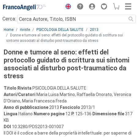
Menu
Cerca:
Main content
Home
riviste
PSICOLOGIA DELLA SALUTE
2013
Donne e tumore al seno: effetti del protocollo guidato di scrittura sui
sintomi associati al disturbo post-traumatico da stress
Donne e tumore al seno: effetti del
protocollo guidato di scrittura sui sintomi
associati al disturbo post-traumatico da
stress
Titolo Rivista
PSICOLOGIA DELLA SALUTE
Autori/Curatori
Maria Luisa Martino, Raffaella Onorato, Veronica
D'Oriano, Maria Francesca Freda
Anno di pubblicazione
2013
Fascicolo
2013/1
Lingua
Italiano
Numero pagine
12
P.
125-136
Dimensione file
317
KB
DOI
10.3280/PDS2013-001007
Il DOI è il codice a barre della proprietà intellettuale: per saperne di