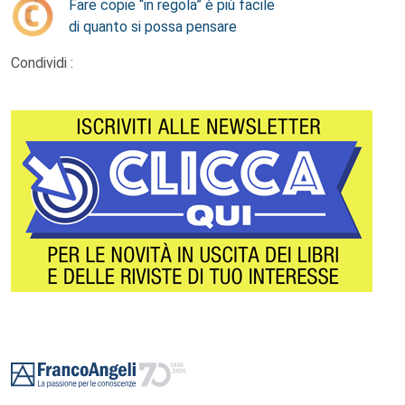
Fare copie “in regola” è più facile
di quanto si possa pensare
Condividi :
Footer