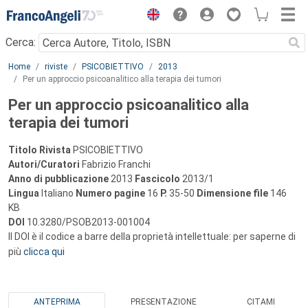
Menu
Cerca:
Main content
Home
riviste
PSICOBIETTIVO
2013
Per un approccio psicoanalitico alla terapia dei tumori
Per un approccio psicoanalitico alla
terapia dei tumori
Titolo Rivista
PSICOBIETTIVO
Autori/Curatori
Fabrizio Franchi
Anno di pubblicazione
2013
Fascicolo
2013/1
Lingua
Italiano
Numero pagine
16
P.
35-50
Dimensione file
146
KB
DOI
10.3280/PSOB2013-001004
Il DOI è il codice a barre della proprietà intellettuale: per saperne di
più
clicca qui
ANTEPRIMA
PRESENTAZIONE
CITAMI